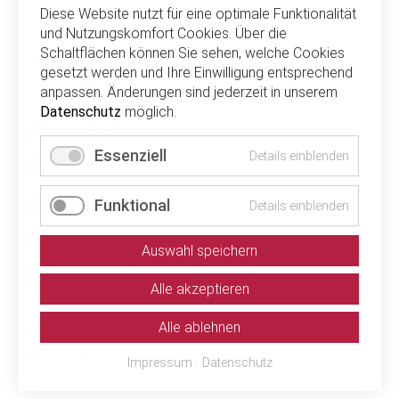
56814 Bruttig-Fankel
Diese Website nutzt für eine optimale Funktionalität
und Nutzungskomfort Cookies. Über die
Tel. + 49 (0) 2671 4451
Schaltflächen können Sie sehen, welche Cookies
Fax +49 (0) 2671 5227
gesetzt werden und Ihre Einwilligung entsprechend
rebstock@christiani-ostermann.de
anpassen. Änderungen sind jederzeit in unserem
Datenschutz
möglich.
NAVIGATION
MOSELTERRASSE
ÜBERSPRINGEN
Essenziell
Details einblenden
AUSFLUGSZIELE
GRUPPENREISEN
Funktional
Details einblenden
VERREISEN & ANFRAGEN
Auswahl speichern
KONTAKT & ANFAHRT
Alle akzeptieren
Alle ablehnen
© 2026 Hotel Rebstock
|
website by
hit
Navigation
IMPRESSUM
DATENSCHUTZ
AGB
Impressum
Datenschutz
überspringen